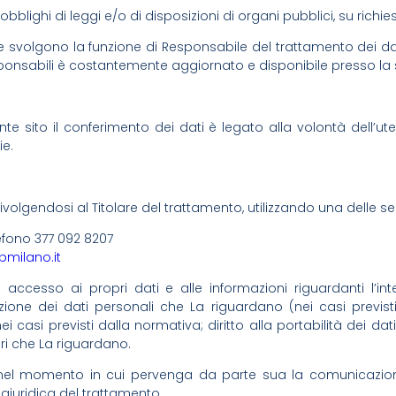
lighi di leggi e/o di disposizioni di organi pubblici, su richies
te svolgono la funzione di Responsabile del trattamento dei 
 responsabili è costantemente aggiornato e disponibile presso la
te sito il conferimento dei dati è legato alla volontà dell’ut
ie.
ati rivolgendosi al Titolare del trattamento, utilizzando una delle 
efono 377 092 8207
bmilano.it
di accesso ai propri dati e alle informazioni riguardanti l’inte
azione dei dati personali che La riguardano (nei casi previsti
casi previsti dalla normativa; diritto alla portabilità dei dati
lari che La riguardano.
ento nel momento in cui pervenga da parte sua la comunica
giuridica del trattamento.