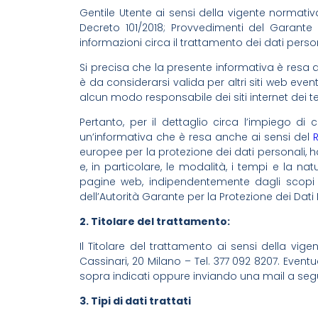
Gentile Utente ai sensi della vigente normati
Decreto 101/2018; Provvedimenti del Garante p
informazioni circa il trattamento dei dati perso
Si precisa che la presente informativa è resa agl
è da considerarsi valida per altri siti web even
alcun modo responsabile dei siti internet dei ter
Pertanto, per il dettaglio circa l’impiego di
un’informativa che è resa anche ai sensi del
europee per la protezione dei dati personali, ha
e, in particolare, le modalità, i tempi e la na
pagine web, indipendentemente dagli scopi 
dell’Autorità Garante per la Protezione dei Dati 
2. Titolare del trattamento:
Il Titolare del trattamento ai sensi della vig
Cassinari, 20 Milano – Tel. 377 092 8207. Eventua
sopra indicati oppure inviando una mail a seg
3. Tipi di dati trattati