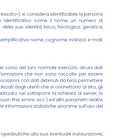
ressato»); si considera identificabile la persona
un identificativo come il nome, un numero di
 della sua identità fisica, fisiologica, genetica,
o esemplificativo nome, cognome, indirizzo e-mail,
l corso del loro normale esercizio, alcuni dati
i informazioni che non sono raccolte per essere
ociazioni con dati detenuti da terzi, permettere
lizzati dagli utenti che si connettono al sito, gli
utilizzato nel sottoporre la richiesta al server, la
on fine, errore, ecc.) ed altri parametri relativi
are informazioni statistiche anonime sull’uso del
i propedeutiche alla sua eventuale instaurazione,