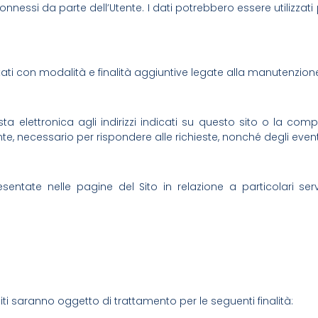
 connessi da parte dell’Utente. I dati potrebbero essere utilizza
tati con modalità e finalità aggiuntive legate alla manutenzione
posta elettronica agli indirizzi indicati su questo sito o la co
te, necessario per rispondere alle richieste, nonché degli eventual
entate nelle pagine del Sito in relazione a particolari serviz
ti saranno oggetto di trattamento per le seguenti finalità: