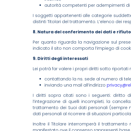
autorità competenti per adempimenti di obb
I soggetti appartenenti alle categorie suddet
distinti Titolari del trattamento. L’elenco dei
8. Natura del conferimento dei dati e rifiuto
Per quanto riguarda la navigazione sul presen
indicato il sito non comporta l’impiego di cook
9. Diritti degli interessati
Lei potrà far valere i propri diritti sotto riport
contattando la ns. sede al numero di tel
inviando una mail all’indirizzo
privacy@re
I diritti sopra citati sono i seguenti: diritto 
l’integrazione di quelli incompleti; la cancell
trattamento dei Suoi dati personali (sempre nei 
dati personali al ricorrere di situazioni partico
Inoltre il Titolare interromperà il trattam
manifestato ove il consenso rappresenti base 