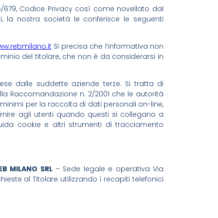
6/679, Codice Privacy così come novellato dal
, la nostra società le conferisce le seguenti
w.rebmilano.it
Si precisa che l’informativa non
ominio del titolare, che non è da considerarsi in
ese dalle suddette aziende terze. Si tratta di
alla Raccomandazione n. 2/2001 che le autorità
minimi per la raccolta di dati personali on-line,
fornire agli utenti quando questi si collegano a
da cookie e altri strumenti di tracciamento
EB MILANO SRL
– Sede legale e operativa Via
este al Titolare utilizzando i recapiti telefonici