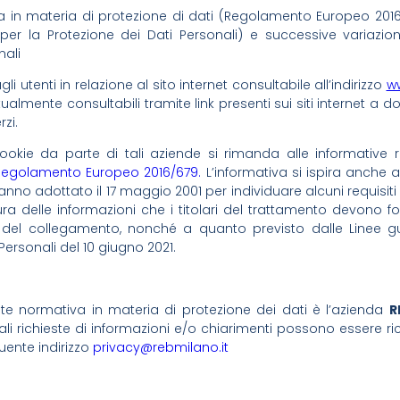
va in materia di protezione di dati (Regolamento Europeo 201
er la Protezione dei Dati Personali) e successive variazioni
nali
i utenti in relazione al sito internet consultabile all’indirizzo
ww
tualmente consultabili tramite link presenti sui siti internet a d
zi.
 cookie da parte di tali aziende si rimanda alle informative r
Regolamento Europeo 2016/679.
L’informativa si ispira anche 
nno adottato il 17 maggio 2001 per individuare alcuni requisiti 
tura delle informazioni che i titolari del trattamento devono 
del collegamento, nonché a quanto previsto dalle Linee gui
Personali del 10 giugno 2021.
ente normativa in materia di protezione dei dati è l’azienda
R
li richieste di informazioni e/o chiarimenti possono essere richi
uente indirizzo
privacy@rebmilano.it