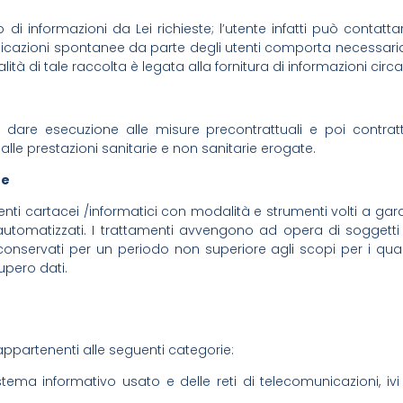
di informazioni da Lei richieste; l’utente infatti può contattare
icazioni spontanee da parte degli utenti comporta necessariamen
lità di tale raccolta è legata alla fornitura di informazioni circ
i dare esecuzione alle misure precontrattuali e poi contratt
 alle prestazioni sanitarie e non sanitarie erogate.
ne
rumenti cartacei /informatici con modalità e strumenti volti a g
utomatizzati. I trattamenti avvengono ad opera di soggetti d
 conservati per un periodo non superiore agli scopi per i qua
upero dati.
appartenenti alle seguenti categorie:
sistema informativo usato e delle reti di telecomunicazioni, i