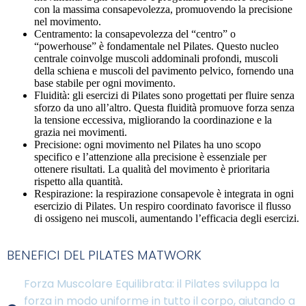
con la massima consapevolezza, promuovendo la precisione
nel movimento.
Centramento: la consapevolezza del “centro” o
“powerhouse” è fondamentale nel Pilates. Questo nucleo
centrale coinvolge muscoli addominali profondi, muscoli
della schiena e muscoli del pavimento pelvico, fornendo una
base stabile per ogni movimento.
Fluidità: gli esercizi di Pilates sono progettati per fluire senza
sforzo da uno all’altro. Questa fluidità promuove forza senza
la tensione eccessiva, migliorando la coordinazione e la
grazia nei movimenti.
Precisione: ogni movimento nel Pilates ha uno scopo
specifico e l’attenzione alla precisione è essenziale per
ottenere risultati. La qualità del movimento è prioritaria
rispetto alla quantità.
Respirazione: la respirazione consapevole è integrata in ogni
esercizio di Pilates. Un respiro coordinato favorisce il flusso
di ossigeno nei muscoli, aumentando l’efficacia degli esercizi.
BENEFICI DEL PILATES MATWORK
Forza Muscolare Equilibrata: il Pilates sviluppa la
forza in modo uniforme in tutto il corpo, aiutando a