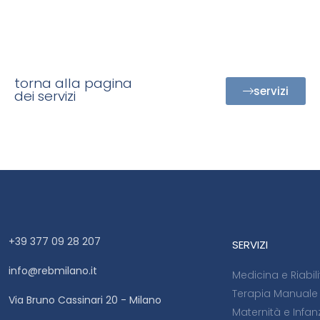
torna alla pagina
servizi
dei servizi
+39 377 09 28 207
SERVIZI
info@rebmilano.it
Medicina e Riabil
Terapia Manuale
Via Bruno Cassinari 20 - Milano
Maternità e Infan