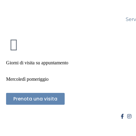
Serv
Psicoterapia dell'età evolutiva
MATERNITÀ E INFANZIA
Giorni di visita su appuntamento
Mercoledì pomeriggio
Prenota una visita